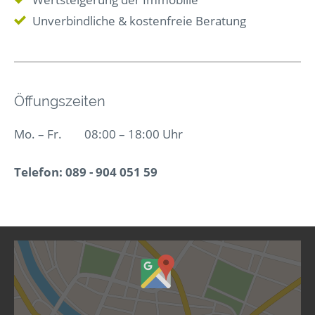
Unverbindliche & kostenfreie Beratung
Öffungszeiten
Mo. – Fr.
08:00 – 18:00 Uhr
Telefon:
089 - 904 051 59
Inhalt
von
Google
Maps